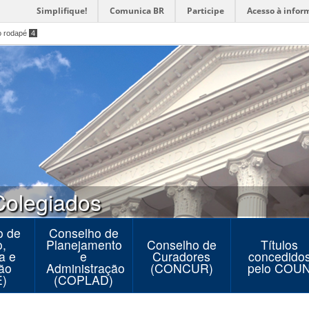
Simplifique!
Comunica BR
Participe
Acesso à infor
o rodapé
4
Colegiados
o de
Conselho de
o,
Planejamento
Conselho de
Títulos
a e
e
Curadores
concedido
ão
Administração
(CONCUR)
pelo COU
)
(COPLAD)