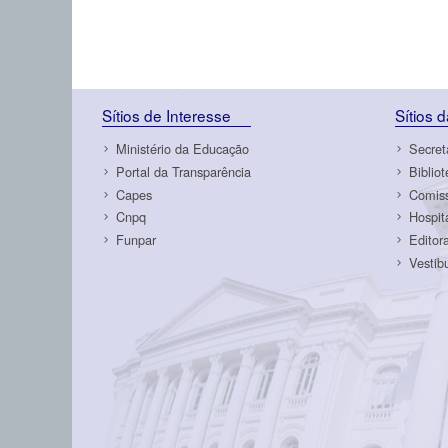
Sítios de Interesse
Sítios 
Ministério da Educação
Secret
Portal da Transparência
Biblio
Capes
Comiss
Cnpq
Hospit
Funpar
Editor
Vestib