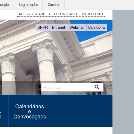
mação
Legislação
Canais
ACESSIBILIDADE
ALTO CONTRASTE
MAPA DO SITE
UFPR
Intranet
Webmail
Ouvidoria
Calendários
s
e
N
Convocações