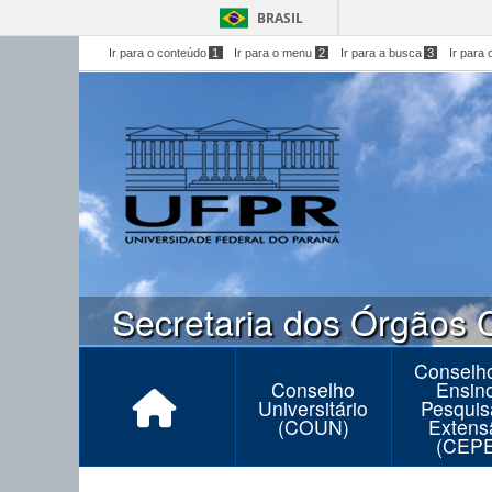
BRASIL
Ir para o conteúdo
1
Ir para o menu
2
Ir para a busca
3
Ir para 
Secretaria dos Órgãos 
Conselh
Conselho
Ensin
Universitário
Pesquis
(COUN)
Extens
(CEPE