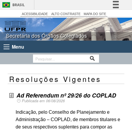
BRASIL
Simplifique!
ACESSIBILIDADE
ALTO CONTRASTE
MAPA DO SITE
Comunica BR
Participe
Secretaria dos Órgãos Colegiados
Acesso à informação
Menu
Legislação
Canais
Resoluções Vigentes
Ad Referendum nº 29/26 do COPLAD
Publicada em 06/08/2026
Indicação, pelo Conselho de Planejamento e
Administração – COPLAD, de membros titulares e
de seus respectivos suplentes para compor as